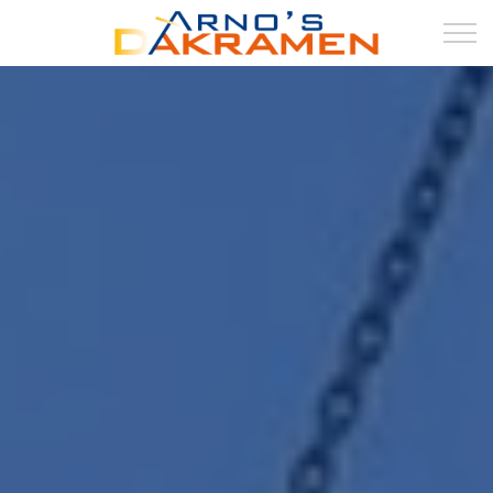
HOME
DAKRAMEN
DAKKAPELLEN
DUURZAAM
LUXBOX
ZONWERING