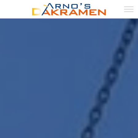
HOME
DAKRAMEN
DAKKAPELLEN
DUURZAAM
LUXBOX
ZONWERING