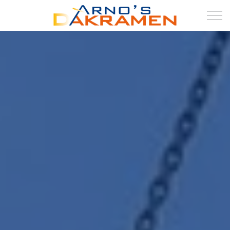
HOME
DAKRAMEN
DAKKAPELLEN
DUURZAAM
LUXBOX
ZONWERING